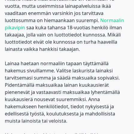
vuotta, mutta useimmissa lainapalveluissa ikää
vaaditaan enemmän varsinkin jos tarvittava
luottosumma on hiemaankaan suurempi.
Normaalin
pikavipin
saa kuka tahansa 18-vuotias henkilö
ilman
takaajaa
, jolla vain on luottotiedot kunnossa. Mikäli
luottotiedot eivät ole kunnossa on turha haaveilla
lainasta vaikka hankkisi takaajan.
Lainaa haetaan normaaliin tapaan täyttämällä
hakemus sivuillamme. Valitse laskurista lainaksi
tarvitsemasi summa ja säädä maksuaika sopivaksi.
Pidentämällä maksuaikaa lainan kuukausierät
pienenevät ja vastaavasti maksuaikaa lyhentämällä
kuukausierä nousevat suuremmiksi. Anna
hakemukseen henkilötiedot, tiedot nykyisestä ja
edellisestä työstä, koulutuksesta ja mahdollisista
muista lainoista tai veloista.