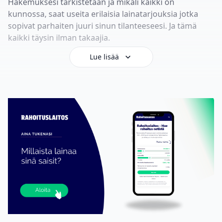
Hakemuksesi tarkistetaan ja mikäli kaikki on
kunnossa, saat useita erilaisia lainatarjouksia jotka
sopivat parhaiten juuri sinun tilanteeseesi. Ja tämä
kaikki täysin ilman takaajia.
Lue lisää