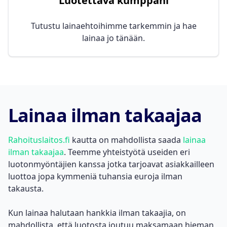
Luotettava kumppani
Tutustu lainaehtoihimme tarkemmin ja hae
lainaa jo tänään.
Lainaa ilman takaajaa
Rahoituslaitos.fi
kautta on mahdollista saada
lainaa
ilman takaajaa
. Teemme yhteistyötä useiden eri
luotonmyöntäjien kanssa jotka tarjoavat asiakkailleen
luottoa jopa kymmeniä tuhansia euroja ilman
takausta.
Kun lainaa halutaan hankkia ilman takaajia, on
mahdollista, että luotosta joutuu maksamaan hieman