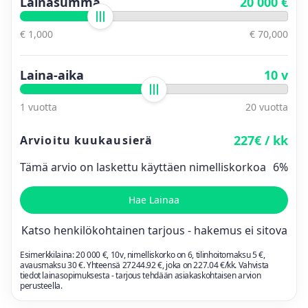
Lainasumma
20 000 €
€ 1,000
€ 70,000
Laina-aika
10 v
1 vuotta
20 vuotta
227€ / kk
Arvioitu kuukausierä
Tämä arvio on laskettu käyttäen nimelliskorkoa
6%
Hae Lainaa
Katso henkilökohtainen tarjous - hakemus ei sitova
Esimerkkilaina:
20 000
€,
10
v, nimelliskorko on
6
, tilinhoitomaksu 5 €,
avausmaksu 30 €. Yhteensä
27244.92
€, joka on
227.04
€/kk. Vahvista
tiedot lainasopimuksesta - tarjous tehdään asiakaskohtaisen arvion
perusteella.