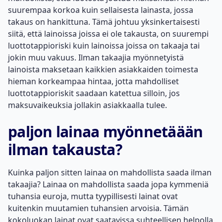
suurempaa korkoa kuin sellaisesta lainasta, jossa
takaus on hankittuna. Tämä johtuu yksinkertaisesti
siitä, että lainoissa joissa ei ole takausta, on suurempi
luottotappioriski kuin lainoissa joissa on takaaja tai
jokin muu vakuus. Ilman takaajia myönnetyistä
lainoista maksetaan kaikkien asiakkaiden toimesta
hieman korkeampaa hintaa, jotta mahdolliset
luottotappioriskit saadaan katettua silloin, jos
maksuvaikeuksia jollakin asiakkaalla tulee.
paljon lainaa myönnetäään
ilman takausta?
Kuinka paljon sitten lainaa on mahdollista saada ilman
takaajia
? Lainaa on mahdollista saada jopa kymmeniä
tuhansia euroja, mutta tyypillisesti lainat ovat
kuitenkin muutamien tuhansien arvoisia. Tämän
kokoluokan lainat ovat saatavissa suhteellisen helpolla