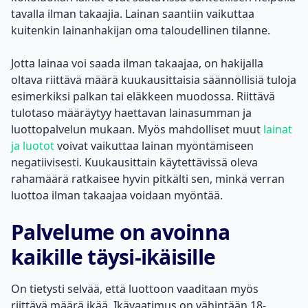
tavalla ilman takaajia. Lainan saantiin vaikuttaa
kuitenkin lainanhakijan oma taloudellinen tilanne.
Jotta lainaa voi saada ilman takaajaa
, on hakijalla
oltava riittävä määrä kuukausittaisia säännöllisiä tuloja
esimerkiksi palkan tai eläkkeen muodossa. Riittävä
tulotaso määräytyy haettavan lainasumman ja
luottopalvelun mukaan. Myös mahdolliset muut
lainat
ja luotot
voivat vaikuttaa lainan myöntämiseen
negatiivisesti. Kuukausittain käytettävissä oleva
rahamäärä ratkaisee hyvin pitkälti sen, minkä verran
luottoa ilman takaajaa voidaan myöntää.
Palvelume on avoinna
kaikille täysi-ikäisille
On tietysti selvää, että luottoon vaaditaan myös
riittävä määrä ikää. Ikävaatimus on vähintään 18-