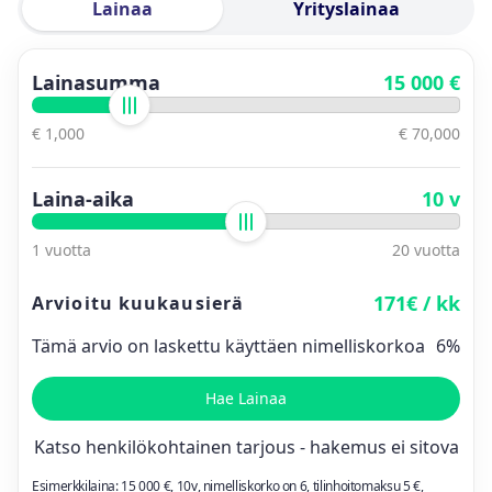
Lainaa
Yrityslainaa
Lainasumma
15 000 €
€ 1,000
€ 70,000
Laina-aika
10 v
1 vuotta
20 vuotta
171€ / kk
Arvioitu kuukausierä
Tämä arvio on laskettu käyttäen nimelliskorkoa
6%
Hae Lainaa
Katso henkilökohtainen tarjous - hakemus ei sitova
Esimerkkilaina:
15 000
€,
10
v, nimelliskorko on
6
, tilinhoitomaksu 5 €,