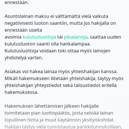
ennestään.
Asuntolainan maksu ei välttämättä vielä vaikuta
negatiivisesti luoton saantiin, mutta jos hakijalla on
ennestään useita
avoimia
kulutusluottoja
tai
pikalainoja
, saattaa uuden
kulutusluoton saanti olla hankalampaa.
Kulutusluottoja voidaan toki ottaa myös lainojen
yhdistelyä varten.
Asiakas voi hakea lainaa myös yhteishakijan kanssa.
Mikäli hakemukseen liitetään yhteishakija, täytyy myös
yhteishakijan yhteystiedot sekä taloustiedot eritellä
hakemuksessa.
Hakemuksen lähettämisen jälkeen hakijalle
toimitetaan pian luottopäätös, josta selviää lainan
lopullinen hinta ja muut käytännön yksityiskohdat.
Hakijan täytyy vielä tunnistautua pankkitunnuksillaan,