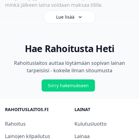
minkä jälkeen laina voidaan maksaa tilille.
Lue lisää
Hae Rahoitusta Heti
Rahoituslaitos auttaa löytämään sopivan lainan
tarpeisiisi - kokeile ilman sitoumusta
Siirry hakemukseen
RAHOITUSLAITOS.FI
LAINAT
Rahoitus
Kulutusluotto
Lainojen kilpailutus
Lainaa