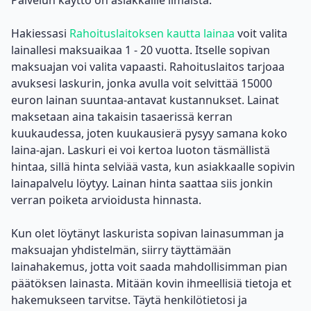
Palvelun käyttö on asiakkaille ilmaista.
Hakiessasi
Rahoituslaitoksen kautta lainaa
voit valita
lainallesi maksuaikaa 1 - 20 vuotta. Itselle sopivan
maksuajan voi valita vapaasti. Rahoituslaitos tarjoaa
avuksesi laskurin, jonka avulla voit selvittää
15000
euron lainan
suuntaa-antavat kustannukset. Lainat
maksetaan aina takaisin tasaerissä kerran
kuukaudessa, joten kuukausierä pysyy samana koko
laina-ajan. Laskuri ei voi kertoa luoton täsmällistä
hintaa, sillä hinta selviää vasta, kun asiakkaalle sopivin
lainapalvelu löytyy. Lainan hinta saattaa siis jonkin
verran poiketa arvioidusta hinnasta.
Kun olet löytänyt laskurista sopivan lainasumman ja
maksuajan yhdistelmän, siirry täyttämään
lainahakemus, jotta voit saada mahdollisimman pian
päätöksen lainasta. Mitään kovin ihmeellisiä tietoja et
hakemukseen tarvitse. Täytä henkilötietosi ja