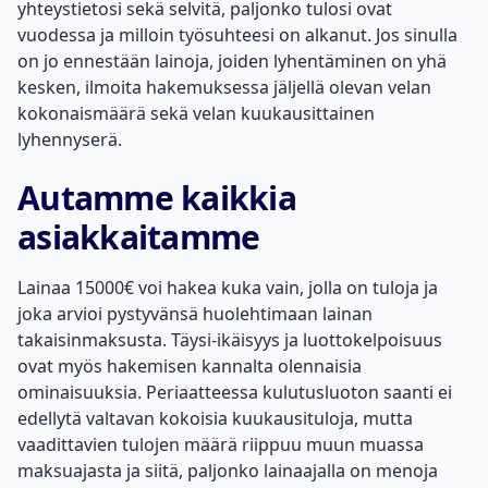
yhteystietosi sekä selvitä, paljonko tulosi ovat
vuodessa ja milloin työsuhteesi on alkanut. Jos sinulla
on jo ennestään lainoja, joiden lyhentäminen on yhä
kesken, ilmoita hakemuksessa jäljellä olevan velan
kokonaismäärä sekä velan kuukausittainen
lyhennyserä.
Autamme kaikkia
asiakkaitamme
Lainaa 15000€
voi hakea kuka vain, jolla on tuloja ja
joka arvioi pystyvänsä huolehtimaan lainan
takaisinmaksusta. Täysi-ikäisyys ja luottokelpoisuus
ovat myös hakemisen kannalta olennaisia
ominaisuuksia. Periaatteessa kulutusluoton saanti ei
edellytä valtavan kokoisia kuukausituloja, mutta
vaadittavien tulojen määrä riippuu muun muassa
maksuajasta ja siitä, paljonko lainaajalla on menoja