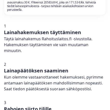
avausmaksu 30 €. Yhteensä
20583.69
€, joka on
171.53
€/kk. Vahvista
tiedot lainasopimuksesta - tarjous tehdään asiakaskohtaisen arvion
perusteella.
1
Lainahakemuksen täyttäminen
Täytä lainahakemus Rahoituslaitos.fi -sivustolla.
Hakemuksen täyttäminen vie vain muutaman
minuutin.
2
Lainapäätöksen saaminen
Kun olemme vastaanottaneet hakemuksesi, pyrimme
antamaan lainapäätöksen mahdollisimman nopeasti.
Saat tiedon päätöksestä suoraan sähköpostiisi.
3
Rahojen siirto tilille