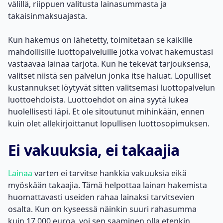
välillä, riippuen valitusta lainasummasta ja
takaisinmaksuajasta.
Kun hakemus on lähetetty, toimitetaan se kaikille
mahdollisille luottopalveluille jotka voivat hakemustasi
vastaavaa lainaa tarjota. Kun he tekevät tarjouksensa,
valitset niistä sen palvelun jonka itse haluat. Lopulliset
kustannukset löytyvät sitten valitsemasi luottopalvelun
luottoehdoista. Luottoehdot on aina syytä lukea
huolellisesti läpi. Et ole sitoutunut mihinkään, ennen
kuin olet allekirjoittanut lopullisen luottosopimuksen.
Ei vakuuksia, ei takaajia
Lainaa
varten ei tarvitse hankkia vakuuksia eikä
myöskään takaajia. Tämä helpottaa lainan hakemista
huomattavasti useiden rahaa lainaksi tarvitsevien
osalta. Kun on kyseessä näinkin suuri rahasumma
kuin
17 000 euroa
, voi sen saaminen olla etenkin