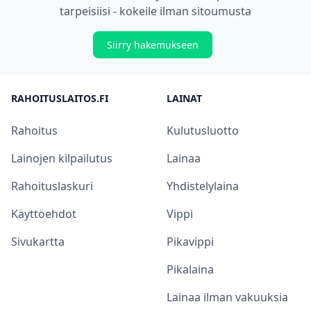
tarpeisiisi - kokeile ilman sitoumusta
Siirry hakemukseen
RAHOITUSLAITOS.FI
LAINAT
Rahoitus
Kulutusluotto
Lainojen kilpailutus
Lainaa
Rahoituslaskuri
Yhdistelylaina
Käyttöehdot
Vippi
Sivukartta
Pikavippi
Pikalaina
Lainaa ilman vakuuksia