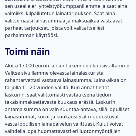
sen usealle eri yhteistyökumppanillemme ja saat aina
valmiiksi kilpailutetun lainatarjouksen. Saat aina
valitsemaasi lainasummaa ja maksuaikaa vastaavat
parhaat tarjoukset, joista voit valita itsellesi
parhaimman käyttöösi.
Toimi näin
Aloita
17 000 euron lainan
hakeminen kotisivuiltamme.
Valitse sivuillamme olevasta lainalaskurista
rahantarvettasi vastaava lainasumma. Laina-aikaa on
tarjolla 1 – 20 vuoden väliltä. Kun annat tiedot
laskuriin, saat välittömästi vastauksena tiedon
takaisinmaksettavasta kuukausierästä. Laskurin
antama summa on vain suuntaa-antava, sillä lopulliset
lainasummat, korot ja kuukausierät muodostuvat
vasta lopullisen lainapalvelun valittuasi. Kulut voivat
vaihdella jopa huomattavasti eri luotonmyöntäjien