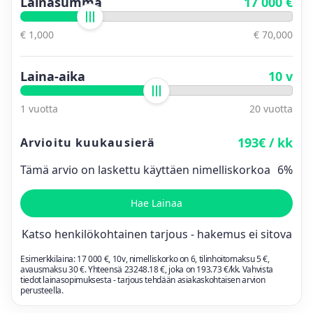
Lainasumma
17 000 €
€ 1,000
€ 70,000
Laina-aika
10 v
1 vuotta
20 vuotta
193€ / kk
Arvioitu kuukausierä
Tämä arvio on laskettu käyttäen nimelliskorkoa
6%
Hae Lainaa
Katso henkilökohtainen tarjous - hakemus ei sitova
Esimerkkilaina:
17 000
€,
10
v, nimelliskorko on
6
, tilinhoitomaksu 5 €,
avausmaksu 30 €. Yhteensä
23248.18
€, joka on
193.73
€/kk. Vahvista
tiedot lainasopimuksesta - tarjous tehdään asiakaskohtaisen arvion
perusteella.