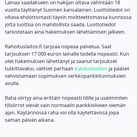
Lainaa saadakseen on hakijan oltava vähintään 18
vuotta täyttänyt Suomen kansalainen. Luottotiedot on
oltava ehdottomasti täysin moitteettomassa kunnossa
jotta luottoa on mahdollista saada. Luottotiedot
tarkistetaan aina hakemuksen lähettämisen jälkeen.
Rahoituslaitos.fi tarjoaa nopeaa palvelua. Saat
tarjouksen
17 000 euron lainalle
todella nopeasti. Kun
olet hakemuksen lähettänyt ja saanut tarjoukset
tutkittavaksi, valitset parhaan
kulutusluoton
ja pääset
vahvistamaan sopimuksen verkkopankkitunnuksien
avulla.
Raha siirtyy aina erittäin nopeasti tilille ja useimmiten
tilisiirrot vievät vain normaalin pankkiviiveen viemän
ajan. Käytännössä raha voi olla käytettävissä jopa
saman päivän aikana.