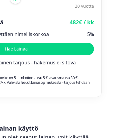
20 vuotta
rä
482€ / kk
yttäen nimelliskorkoa
5%
Hae Lainaa
inen tarjous - hakemus ei sitova
skorko on
5
, tilinhoitomaksu 5 €, avausmaksu 30 €.
/kk. Vahvista tiedot lainasopimuksesta - tarjous tehdään
ainan käyttö
un olet saanut lainan, voit käyttää