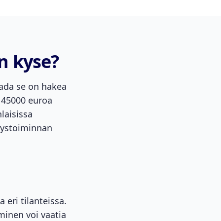
n kyse?
aada se on hakea
 45000 euroa
laisissa
itystoiminnan
 eri tilanteissa.
minen voi vaatia