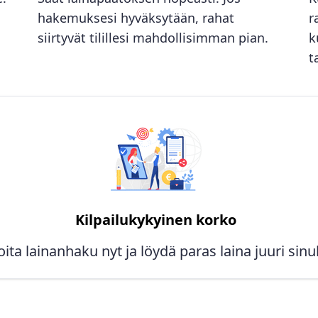
hakemuksesi hyväksytään, rahat
r
siirtyvät tilillesi mahdollisimman pian.
k
t
Kilpailukykyinen korko
oita lainanhaku nyt ja löydä paras laina juuri sinul