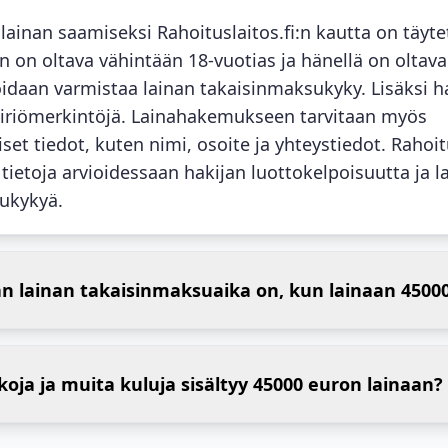
lainan saamiseksi Rahoituslaitos.fi:n kautta on täytet
n on oltava vähintään 18-vuotias ja hänellä on oltava
voidaan varmistaa lainan takaisinmaksukyky. Lisäksi ha
iriömerkintöjä. Lainahakemukseen tarvitaan myös
set tiedot, kuten nimi, osoite ja yhteystiedot. Rahoitu
 tietoja arvioidessaan hakijan luottokelpoisuutta ja l
ukykyä.
n lainan takaisinmaksuaika on, kun lainaan 4500
rkoja ja muita kuluja sisältyy 45000 euron lainaan?