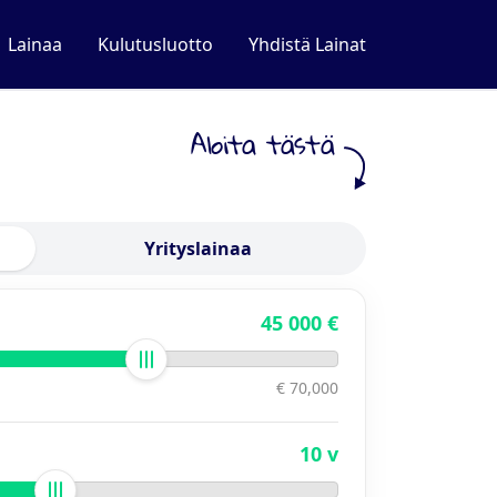
Lainaa
Kulutusluotto
Yhdistä Lainat
Aloita tästä
Yrityslainaa
45 000 €
€ 70,000
10 v