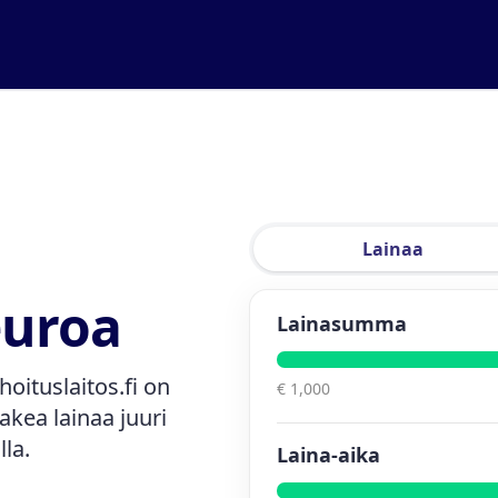
Lainaa
euroa
Lainasumma
hoituslaitos.fi on
€ 1,000
kea lainaa juuri
lla.
Laina-aika