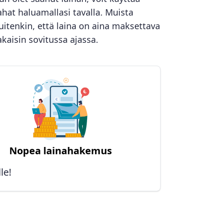
ahat haluamallasi tavalla. Muista
uitenkin, että laina on aina maksettava
akaisin sovitussa ajassa.
Nopea lainahakemus
le!