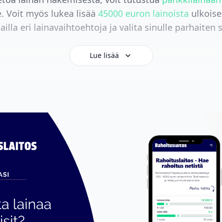
. Voit myös lukea lisää
45000 euron lainoista
ulkoisel
ailla eri lainavaihtoehtoja ja valita sinulle parhaiten 
Lue lisää