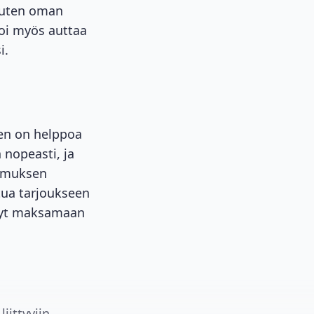
kuten oman
voi myös auttaa
i.
nen on helppoa
 nopeasti, ja
kemuksen
tua tarjoukseen
ystyt maksamaan
liittyviin