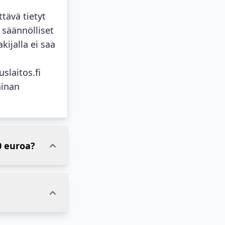
tävä tietyt
 säännölliset
kijalla ei saa
slaitos.fi
ainan
0 euroa?