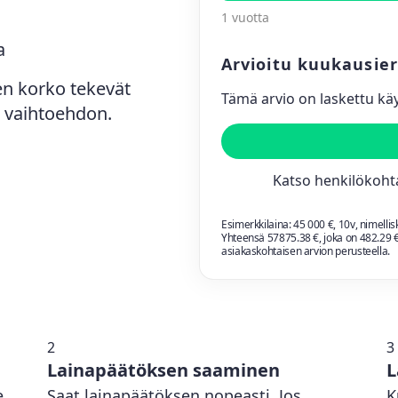
1 vuotta
a
Arvioitu kuukausie
nen korko tekevät
Tämä arvio on laskettu kä
 vaihtoehdon.
Katso henkilökohta
Esimerkkilaina:
45 000
€,
10
v, nimelli
Yhteensä
57875.38
€, joka on
482.29
€
asiakaskohtaisen arvion perusteella.
2
3
Lainapäätöksen saaminen
L
.
Saat lainapäätöksen nopeasti. Jos
K