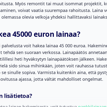
itusta. Myös remontit tai muut isommat projektit, 
taminen, voivat vaatia suurempaa rahoitusta. Laina 
olemassa olevia velkoja yhdeksi hallittavaksi lainaks
kea 45000 euron lainaa?
fi palvelusta voit hakea lainaa 45 000 euroa. Hakemi
oit tehdä sen suoraan verkossa. Lainapäätös annetaan
 tilillesi heti hyväksytyn lainapäätöksen jälkeen. Ha
vielä sido sinua mihinkään, joten voit rauhassa tutus
o se sinulle sopiva. Varmista kuitenkin aina, että p
sovitussa ajassa, jotta vältät mahdolliset ongelmat.
 lisätietoa?
ietoa lainan hakemisesta, voit tutustua
pankkilainaan