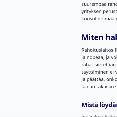
suurempaa raho
yrityksen perus
konsolidoimaan 
Miten ha
Rahoituslaitos.
ja nopeaa, ja v
rahat siirretään
täyttäminen ei 
ja päättää, onk
lainan takaisin 
Mistä löydän
Jos haluat lisät