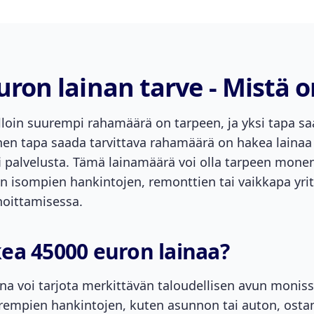
uron lainan tarve - Mistä o
jolloin suurempi rahamäärä on tarpeen, ja yksi tapa s
einen tapa saada tarvittava rahamäärä on hakea
lainaa
fi palvelusta. Tämä lainamäärä voi olla tarpeen monen
ten isompien hankintojen, remonttien tai vaikkapa yr
hoittamisessa.
ea 45000 euron lainaa?
na voi tarjota merkittävän taloudellisen avun monissa
rempien hankintojen, kuten asunnon tai auton, osta