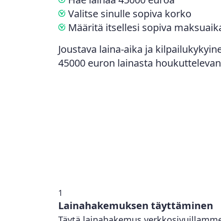
Valitse sinulle sopiva korko
Määritä itsellesi sopiva maksuaik
Joustava laina-aika ja kilpailukykyi
45000 euron lainasta houkuttelevan
1
Lainahakemuksen täyttäminen
Täytä lainahakemus verkkosivuillamme