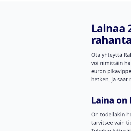
Lainaa 
rahant
Ota yhteyttä Rah
voi nimittäin h
euron pikavippe
hetken, ja saat 
Laina on
On todellakin 
tarvitsee vain t
Tuloihin liittyv