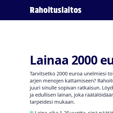
Rahoituslaitos
Lainaa 2000 e
Tarvitsetko 2000 euroa unelmiesi to
arjen menojen kattamiseen? Rahoitus
juuri sinulle sopivan ratkaisun. Löy
ja edullisen lainan, joka räätälöidää
tarpeidesi mukaan.
Laina-aika 1-20 vuotta, sinä päätä