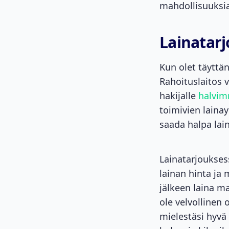
mahdollisuuksia
Lainatarj
Kun olet täyttä
Rahoituslaitos vä
hakijalle
halvim
toimivien laina
saada halpa lai
Lainatarjoukses
lainan hinta ja 
jälkeen laina ma
ole velvollinen 
mielestäsi hyvä