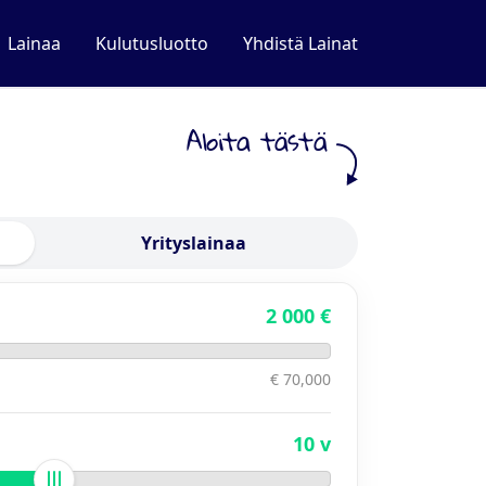
Lainaa
Kulutusluotto
Yhdistä Lainat
Aloita tästä
Yrityslainaa
2 000 €
€ 70,000
10 v