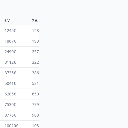
6 V.
7 V.
8 V.
9 V.
10 V.
1245€
1288€
1333€
1378€
1424€
1867€
1933€
1999€
2067€
2137€
2490€
2577€
2666€
2756€
2849€
3112€
3221€
3332€
3445€
3561€
3735€
3865€
3999€
4135€
4273€
5041€
5217€
5397€
5580€
5767€
6285€
6505€
6730€
6958€
7192€
7530€
7794€
8062€
8337€
8616€
8775€
9082€
9395€
9715€
10041€
10020€
10370€
10728€
11093€
11465€