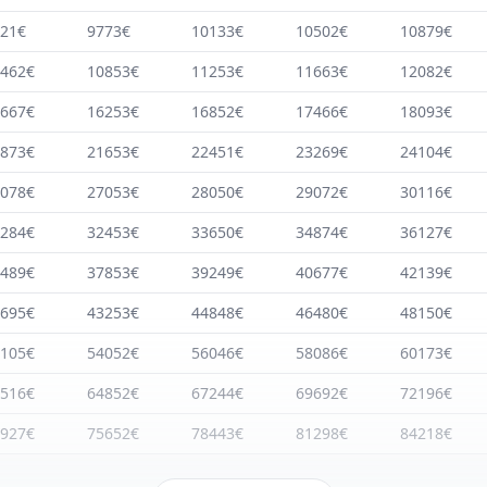
21€
9773€
10133€
10502€
10879€
462€
10853€
11253€
11663€
12082€
667€
16253€
16852€
17466€
18093€
873€
21653€
22451€
23269€
24104€
078€
27053€
28050€
29072€
30116€
284€
32453€
33650€
34874€
36127€
489€
37853€
39249€
40677€
42139€
695€
43253€
44848€
46480€
48150€
105€
54052€
56046€
58086€
60173€
516€
64852€
67244€
69692€
72196€
927€
75652€
78443€
81298€
84218€