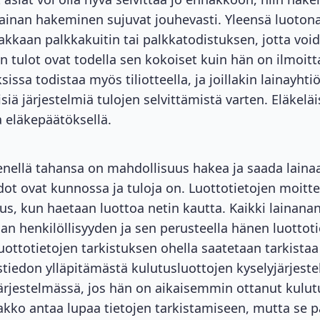
lainan hakeminen sujuvat jouhevasti. Yleensä luoton
iakkaan palkkakuitin tai palkkatodistuksen, jotta vo
jan tulot ovat todella sen kokoiset kuin hän on ilmoitt
issa todistaa myös tiliotteella, ja joillakin lainayhtiö
isiä järjestelmiä tulojen selvittämistä varten. Eläkeläi
a eläkepäätöksellä.
enellä tahansa on mahdollisuus hakea ja saada
laina
edot ovat kunnossa ja tuloja on. Luottotietojen moit
s, kun haetaan luottoa netin kautta. Kaikki lainanan
jan henkilöllisyyden ja sen perusteella hänen luottot
ottotietojen tarkistuksen ohella saatetaan tarkistaa
iedon ylläpitämästä kulutusluottojen kyselyjärjeste
 järjestelmässä, jos hän on aikaisemmin ottanut kulut
pakko antaa lupaa tietojen tarkistamiseen, mutta se 