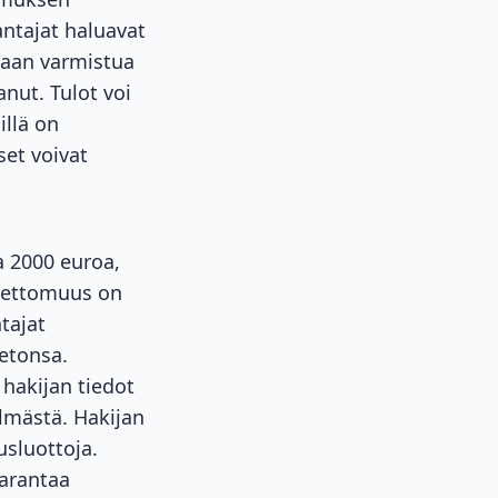
antajat haluavat
idaan varmistua
anut. Tulot voi
illä on
set voivat
a 2000 euroa
,
teettomuus on
tajat
ietonsa.
 hakijan tiedot
lmästä. Hakijan
usluottoja.
parantaa