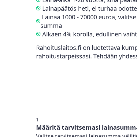
Lainapäätös heti, ei turhaa odott
Lainaa 1000 - 70000 euroa, valitse 
summa
Alkaen 4% korolla, edullinen vaih
Rahoituslaitos.fi on luotettava kum
rahoitustarpeissasi. Tehdään yhdess
1
Määritä tarvitsemasi lainasumm
Valitse tarvitsemasi lainasumma välilt