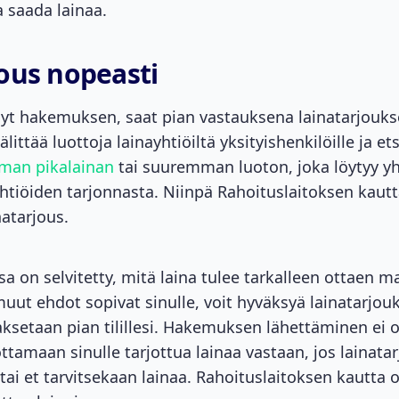
 saada lainaa.
ous nopeasti
nyt hakemuksen, saat pian vastauksena lainatarjouks
littää luottoja lainayhtiöiltä yksityishenkilöille ja ets
man pikalainan
tai suuremman luoton, joka löytyy yh
yhtiöiden tarjonnasta. Niinpä Rahoituslaitoksen kaut
natarjous.
sa on selvitetty, mitä laina tulee tarkalleen ottaen 
muut ehdot sopivat sinulle, voit hyväksyä lainatarjo
ksetaan pian tilillesi. Hakemuksen lähettäminen ei ol
ottamaan sinulle tarjottua lainaa vastaan, jos lainatar
 tai et tarvitsekaan lainaa. Rahoituslaitoksen kautta