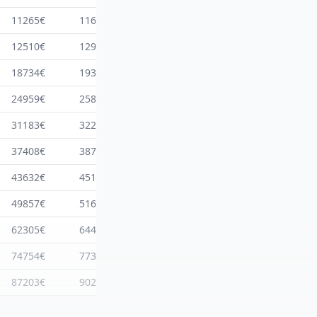
11265€
11659€
12061€
12471€
12890€
12510€
12947€
13394€
13849€
14314€
18734€
19389€
20058€
20740€
21436€
24959€
25831€
26722€
27631€
28558€
31183€
32274€
33387€
34522€
35680€
37408€
38716€
40051€
41413€
42802€
43632€
45158€
46715€
48304€
49925€
49857€
51600€
53379€
55195€
57047€
62305€
64484€
66708€
68977€
71291€
74754€
77368€
80036€
82759€
85535€
87203€
90252€
93365€
96541€
99779€