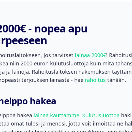
2000€ - nopea apu
arpeeseen
oituslaitokseen, jos tarvitset
lainaa 2000€
! Rahoitus
akea niin 2000 euron kulutusluottoja kuin mitä tahans
jä ja lainoja. Rahoituslaitoksen hakemuksen täyttäm
nopeasti tarjouksen lainasta - hae
rahoitus
tänään.
 helppo hakea
helppoa hakea
lainaa kauttamme
.
Kulutusluottoa
haki
ietää omat tulosi ja menosi, jotta voit ilmoittaa ne 
ät asiat voi olla hyvä selvittää jo ennakkoon, niin ha