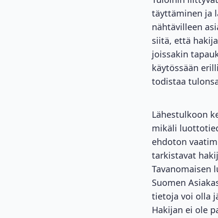
täyttäminen ja 
nähtävilleen as
siitä, että haki
joissakin tapauks
käytössään erill
todistaa tulons
Lähestulkoon k
mikäli luottoti
ehdoton vaatimu
tarkistavat haki
Tavanomaisen lu
Suomen Asiakast
tietoja voi olla
Hakijan ei ole 