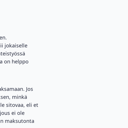
en.
ii jokaiselle
teistyössä
ta on helppo
maksamaan. Jos
uksen, minkä
e sitovaa, eli et
jous ei ole
 on maksutonta