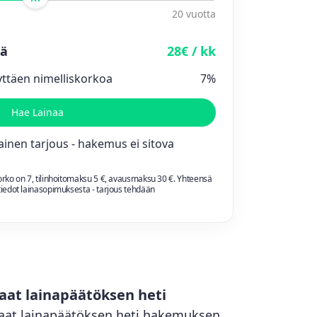
20 vuotta
rä
28€ / kk
yttäen nimelliskorkoa
7%
Hae Lainaa
inen tarjous - hakemus ei sitova
korko on
7
, tilinhoitomaksu 5 €, avausmaksu 30 €. Yhteensä
tiedot lainasopimuksesta - tarjous tehdään
aat lainapäätöksen heti
aat lainapäätöksen heti hakemuksen