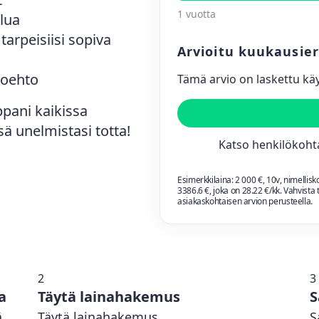
1 vuotta
elua
tarpeisiisi sopiva
Arvioitu kuukausie
toehto
Tämä arvio on laskettu kä
ppani kaikissa
ä unelmistasi totta!
Katso henkilökohta
Esimerkkilaina:
2 000
€,
10
v, nimellis
3386.6
€, joka on
28.22
€/kk. Vahvista 
asiakaskohtaisen arvion perusteella.
2
3
a
Täytä lainahakemus
S
ä
Täytä lainahakemus
S