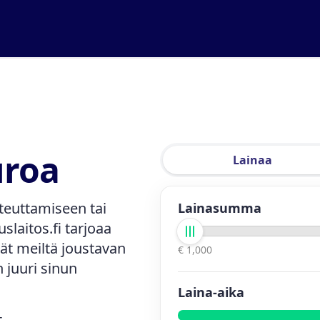
uroa
Lainaa
teuttamiseen tai
Lainasumma
laitos.fi tarjoaa
dät meiltä joustavan
€ 1,000
n juuri sinun
Laina-aika
t